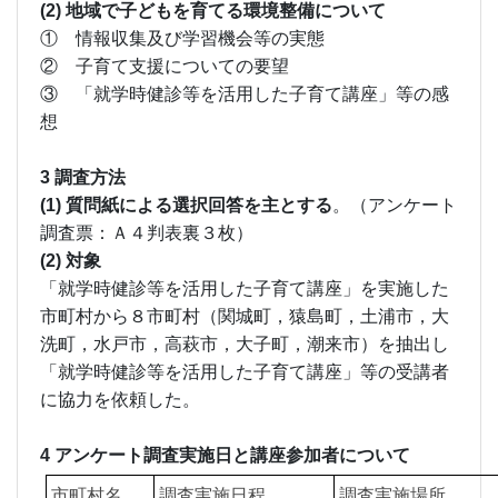
(2) 地域で子どもを育てる環境整備について
① 情報収集及び学習機会等の実態
② 子育て支援についての要望
③ 「就学時健診等を活用した子育て講座」等の感
想
3 調査方法
(1) 質問紙による選択回答を主とする
。（アンケート
調査票：Ａ４判表裏３枚）
(2) 対象
「就学時健診等を活用した子育て講座」を実施した
市町村から８市町村（関城町，猿島町，土浦市，大
洗町，水戸市，高萩市，大子町，潮来市）を抽出し
「就学時健診等を活用した子育て講座」等の受講者
に協力を依頼した。
4 アンケート調査実施日と講座参加者について
市町村名
調査実施日程
調査実施場所