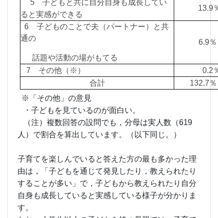
5 子どもと共に自分自身も成長してい
13.
ると実感ができる
6 子どものことで夫（パートナー）と共
通の
6.
話題や活動の場がもてる
7 その他（※）
0.
合計
132.
※「その他」の意見
・子どもを見ているのが面白い。
（注）複数回答の設問でも，分母は実人数（619
人）で割合を算出しています。（以下同じ。）
子育てを楽しんでいると答えた方の最も多かった理
由は，「子どもを通じて発見したり，教えられたり
することが多い」で，子どもから教えられたり自分
自身も成長していると実感している様子が分かりま
す。