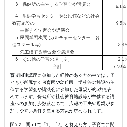
3 保健所の主催する学習会や講演会
6.
4 生涯学習センターや公民館などの社会
教育施設の
9.5％
主催する学習会や講演会
5 民間学習機関 (カルチャーセンター，各
種スクール等)
2.
の主催する学習会や講演会
6 その他の学習の場（※）
2.
合計
77.
育児関連講座に参加した経験のある方の中では，子
どもが所属する保育園や幼稚園，学校等の施設の主
催する学習会や講演会に参加した母親が約5割を占
めています。保健所や社会教育施設等が主催する講
座への参加は少数派なので，広報の工夫や母親が参
加しやすい条件を整える方策が求められます。
問5-2 問5-1で「1」「2」と答えた方，子育てに関