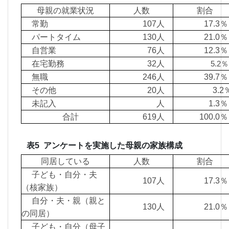
母親の就業状況
人数
割合
常勤
107人
17.
パートタイム
130人
21.
自営業
76人
12.
在宅勤務
32人
5.
無職
246人
39.
その他
20人
3.
未記入
人
1.
合計
619人
100.
表5 アンケートを実施した母親の家族構成
同居している
人数
割合
子ども・自分・夫
107人
17.
（核家族）
自分・夫・親（親と
130人
21.
の同居）
子ども・自分（母子