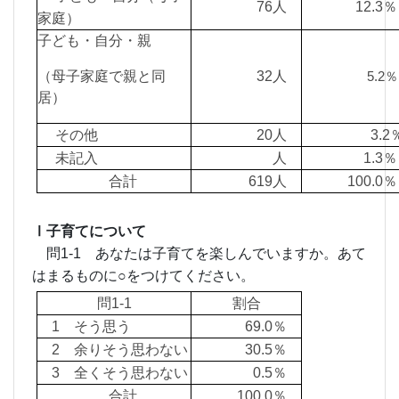
76人
12.
家庭）
子ども・自分・親
（母子家庭で親と同
32人
5.
居）
その他
20人
3.
未記入
人
1.
合計
619人
100.
Ⅰ子育てについて
問1-1 あなたは子育てを楽しんでいますか。あて
はまるものに○をつけてください。
問1-1
割合
1 そう思う
69.0％
2 余りそう思わない
30.5％
3 全くそう思わない
0.5％
合計
100.0％