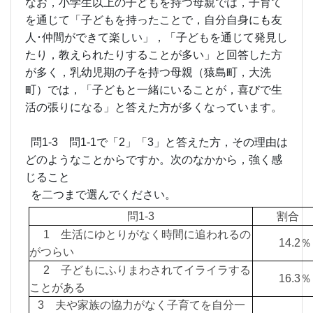
なお，小学生以上の子どもを持つ母親では，子育て
を通じて「子どもを持ったことで，自分自身にも友
人･仲間ができて楽しい」，「子どもを通じて発見し
たり，教えられたりすることが多い」と回答した方
が多く，乳幼児期の子を持つ母親（猿島町，大洗
町）では，「子どもと一緒にいることが，喜びで生
活の張りになる」と答えた方が多くなっています。
問1-3 問1-1で「2」「3」と答えた方，その理由は
どのようなことからですか。次のなかから，強く感
じること
を二つまで選んでください。
問1-3
割合
1 生活にゆとりがなく時間に追われるの
14.
がつらい
2 子どもにふりまわされてイライラする
16.
ことがある
3 夫や家族の協力がなく子育てを自分一