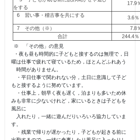
17.
をする
6 習い事・稽古事を共にする
3.
7 その他（※）
7.
合計
244.
※ 「その他」の意見
・夜も昼も時間的に子どもと接するのは無理で，日
曜は仕事で疲れて寝ているため，ほとんどふれあう
時間がありません。
・平日仕事で関われない分，土日に意識して子ど
もと接するように努めています。
・仕事上，朝早く夜も遅く，泊まりも多いため休
みも非常に少ないけれど，家にいるときは子どもを
風呂に
入れたり，一緒に遊んだりいろいろ協力していま
す。
・残業で帰りが遅かったり，子どもが起きる前に
出勤するので，一緒に食事したり風呂に入ったりし