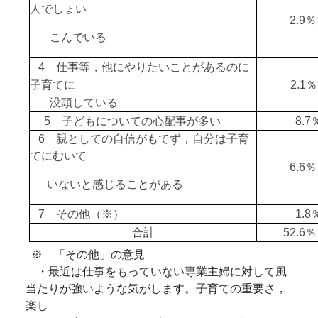
人でしょい
2.9
こんでいる
4 仕事等，他にやりたいことがあるのに
子育てに
2.1％
没頭している
5 子どもについての心配事が多い
8.
6 親としての自信がもてず，自分は子育
てにむいて
6.
いないと感じることがある
7 その他（※）
1.
合計
52.
※ 「その他」の意見
・最近は仕事をもっていない専業主婦に対して風
当たりが強いような気がします。子育ての重要さ，
楽し