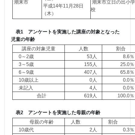
潮来市
潮来市立日の出小
平成14年11月28日
校
（木）
表1 アンケートを実施した講座の対象となった
児童の年齢
講座の対象児童
人数
割合
0～2歳
53人
8.6
3～5歳
155人
25.
6～9歳
407人
65.
10歳以上
0人
0.
未記入
4人
0.
合計
619人
100.
表2 アンケートを実施した母親の年齢
母親の年齢
人数
割合
10歳代
2人
0.3