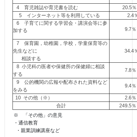
4 育児雑誌や育児書を読む
20.5％
5 インターネット等を利用している
2.
6 子育てに関する学習会・講演会等に参
9.
加する
7 保育園，幼稚園，学校，学童保育等の
先生などに
34.
相談する
8 小児科の医者や保健所の保健婦に相談
7.
する
9 公的機関の広報や配布された資料など
9.
をみる
10 その他（※）
2.
合計
249.
※ 「その他」の意見
・通信教育
・親業訓練講座など