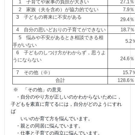
1 子育てや家事の負担が大きい
27.
2 家族（夫を含め）が協力的でない
7.9
3 子どもの将来に不安がある
29.
4 自分の思いどおりの子育てができない
18.7％
5 悩みや不安があるとき相談できる相
5.
手がいない
6 子どものしつけ方がわからず，思うよ
24.
うにならない
7 その他（※）
15.
合計
128.
※ 「その他」の意見
・自分のやり方が正しいのかわからないために，
子どもを素直に育てるには，自分がどのようにすれ
ば
いいのか育て方を悩んでいます。
・親との同居に悩んでいます。
・仕事と子育ての両立に悩んでいます。