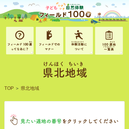
TOP
＞
県北地域