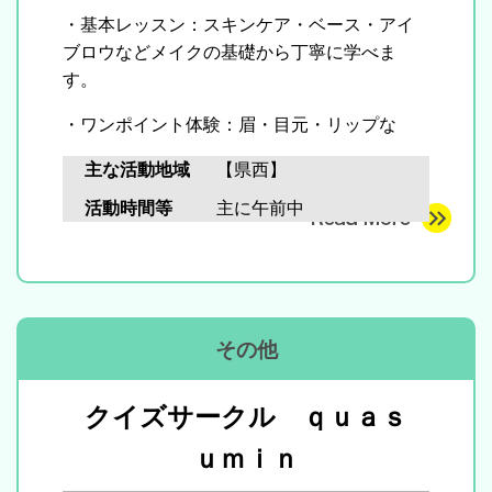
・基本レッスン：スキンケア・ベース・アイ
ブロウなどメイクの基礎から丁寧に学べま
す。
・ワンポイント体験：眉・目元・リップな
ど、印象が変わる簡単テクを実践。
主な活動地域
【県西】
・実践＆シェア：実際に手を動かしながら、
活動時間等
主に午前中
お互いにアドバイスや感想をシェア。
・季節のメイク：春の好印象メイク、夏の崩
れにくいメイク、秋冬のトレンドカラーな
ど。
その他
クイズサークル ｑｕａｓ
ｕｍｉｎ