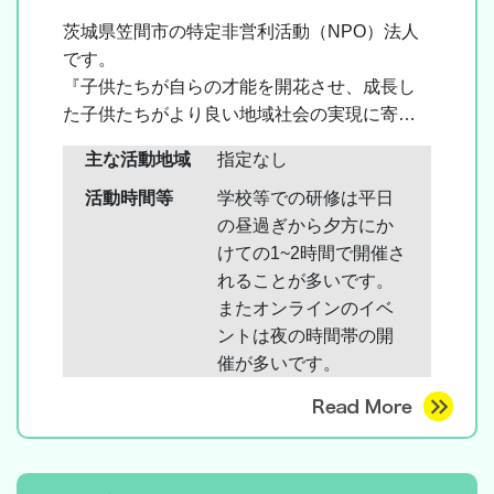
茨城県笠間市の特定非営利活動（NPO）法人
です。
『
子供たちが自らの才能を開花させ、成長し
た子供たちがより良い地
域社会の実現に寄与
すること』を理念に掲げ、
幸せな先生を増や
主な活動地域
指定なし
すことが、子どもたちへの幸せな循環を生み
出せ
ると信じて先生の負担を軽減し、
子ども
活動時間等
学校等での研修は平日
と接する時間を増やす活動をしています。
の昼過ぎから夕方にか
けての1~2時間で開催さ
YouTubeチャンネル：
れることが多いです。
https://www.youtube.com/@npot-knit4654
またオンラインのイベ
ントは夜の時間帯の開
催が多いです。