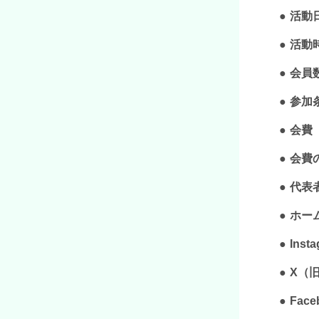
活動
活動
会員
参加
会費
会費
代表
ホー
Inst
X（旧T
Face