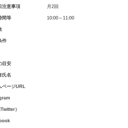
日注意事項
月2回
時間等
10:00～11:00
数
条件
の目安
者氏名
ムページURL
agram
witter）
book