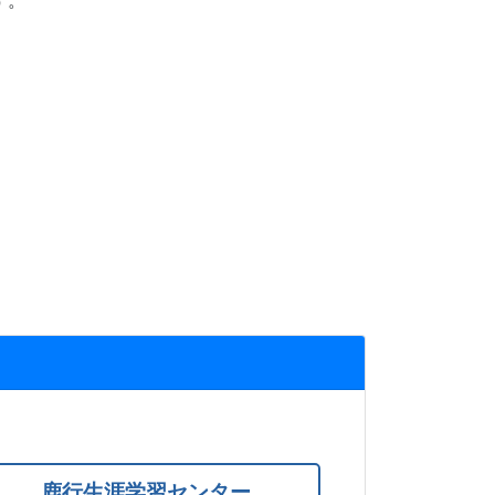
す。
。
鹿行生涯学習センター