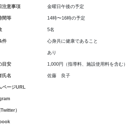
日注意事項
金曜日午後の予定
時間等
14時〜16時の予定
数
5名
条件
心身共に健康であること
あり
の目安
1,000円（指導料、施設使用料を含む）
者氏名
佐藤 良子
ムページURL
agram
witter）
book