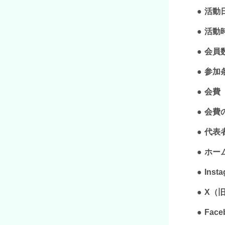
活動
活動
会員
参加
会費
会費
代表
ホー
Inst
X（旧T
Face