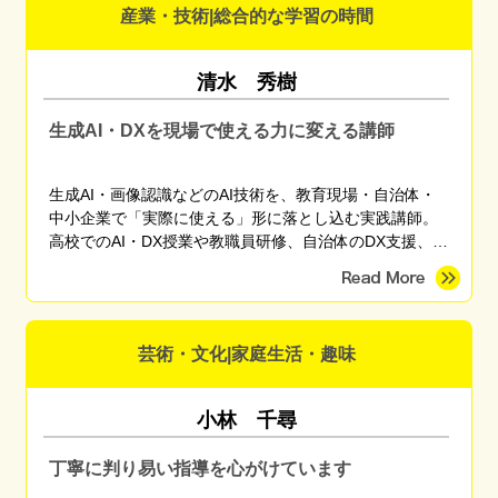
産業・技術|総合的な学習の時間
清水 秀樹
生成AI・DXを現場で使える力に変える講師
生成AI・画像認識などのAI技術を、教育現場・自治体・
中小企業で「実際に使える」形に落とし込む実践講師。
高校でのAI・DX授業や教職員研修、自治体のDX支援、産
学官連携プロジェクトに従事。東京海洋大学 産学官連携
研究員。
芸術・文化|家庭生活・趣味
小林 千尋
丁寧に判り易い指導を心がけています