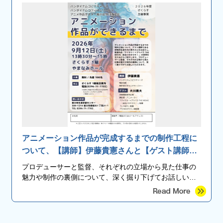
アニメーション作品が完成するまでの制作工程に
ついて、【講師】伊藤貴憲さんと【ゲスト講師】
結城市出身の大川貴大さんをお迎えし、監督作品
プロデューサーと監督、それぞれの立場から見た仕事の
『アイカツ！×プリパラＴＨＥＭＯＶＩＥ-出会い
魅力や制作の裏側について、深く掘り下げてお話しいた
のキセキ！-』の実例を交えながら紹介します。
します。