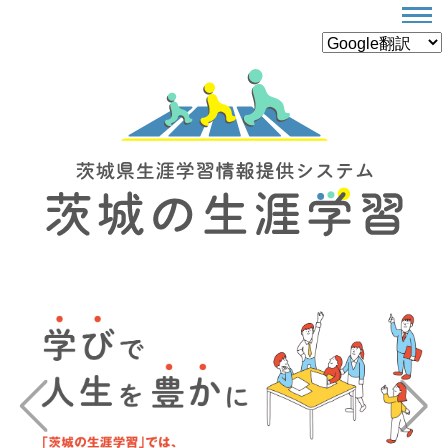
Previous
Next