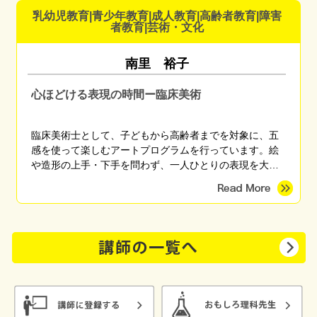
ています。 「これなら楽しく備えられそう」 「備えてる
乳幼児教育|青少年教育|成人教育|高齢者教育|障害
方だと思ったけど盲点に気づくことができた」 「やっと
者教育|芸術・文化
自分がまず何をしたらいいかがわかった」 などのご感想
をいただいています。
南里 裕子
心ほどける表現の時間ー臨床美術
臨床美術士として、子どもから高齢者までを対象に、五
感を使って楽しむアートプログラムを行っています。絵
や造形の上手・下手を問わず、一人ひとりの表現を大切
にしながら、心がほっとする時間を育みます。季節のモ
チーフやさまざまな画材を用い、親子講座、高齢者施
設、地域団体など幅広く対応しています。