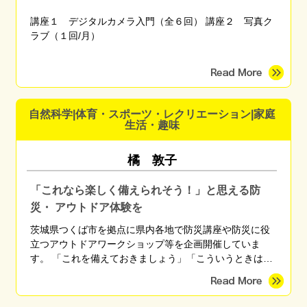
講座１ デジタルカメラ入門（全６回） 講座２ 写真ク
ラブ（１回/月）
自然科学|体育・スポーツ・レクリエーション|家庭
生活・趣味
橘 敦子
「これなら楽しく備えられそう！」と思える防
災・ アウトドア体験を
茨城県つくば市を拠点に県内各地で防災講座や防災に役
立つアウトドアワークショップ等を企画開催していま
す。 「これを備えておきましょう」「こういうときはこ
う行動しましょう」と無数にある正解を伝えるのではな
く、「自分に最適な備えや行動」を自分で考えられるよ
うになるための知識や技術を、座学や体験を通して伝え