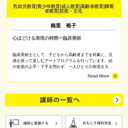
ています。 「これなら楽しく備えられそう」 「備えてる
乳幼児教育|青少年教育|成人教育|高齢者教育|障害
方だと思ったけど盲点に気づくことができた」 「やっと
者教育|芸術・文化
自分がまず何をしたらいいかがわかった」 などのご感想
をいただいています。
南里 裕子
心ほどける表現の時間ー臨床美術
臨床美術士として、子どもから高齢者までを対象に、五
感を使って楽しむアートプログラムを行っています。絵
や造形の上手・下手を問わず、一人ひとりの表現を大切
にしながら、心がほっとする時間を育みます。季節のモ
チーフやさまざまな画材を用い、親子講座、高齢者施
設、地域団体など幅広く対応しています。