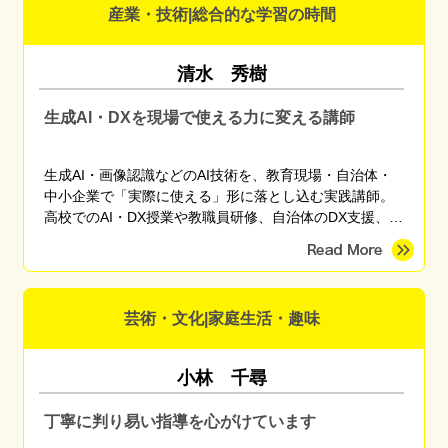
産業・技術|総合的な学習の時間
清水 秀樹
生成AI・DXを現場で使える力に変える講師
生成AI・画像認識などのAI技術を、教育現場・自治体・
中小企業で「実際に使える」形に落とし込む実践講師。
高校でのAI・DX授業や教職員研修、自治体のDX支援、産
学官連携プロジェクトに従事。東京海洋大学 産学官連携
研究員。
芸術・文化|家庭生活・趣味
小林 千尋
丁寧に判り易い指導を心がけています