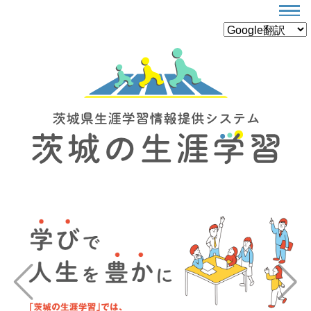
Previous
Next