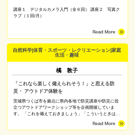
講座１ デジタルカメラ入門（全６回） 講座２ 写真ク
ラブ（１回/月）
自然科学|体育・スポーツ・レクリエーション|家庭
生活・趣味
橘 敦子
「これなら楽しく備えられそう！」と思える防
災・ アウトドア体験を
茨城県つくば市を拠点に県内各地で防災講座や防災に役
立つアウトドアワークショップ等を企画開催していま
す。 「これを備えておきましょう」「こういうときはこ
う行動しましょう」と無数にある正解を伝えるのではな
く、「自分に最適な備えや行動」を自分で考えられるよ
うになるための知識や技術を、座学や体験を通して伝え