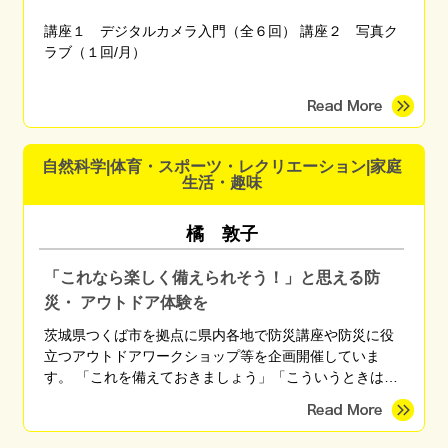
講座１ デジタルカメラ入門（全６回） 講座２ 写真ク
ラブ（１回/月）
自然科学|体育・スポーツ・レクリエーション|家庭
生活・趣味
橘 敦子
「これなら楽しく備えられそう！」と思える防
災・ アウトドア体験を
茨城県つくば市を拠点に県内各地で防災講座や防災に役
立つアウトドアワークショップ等を企画開催していま
す。 「これを備えておきましょう」「こういうときはこ
う行動しましょう」と無数にある正解を伝えるのではな
く、「自分に最適な備えや行動」を自分で考えられるよ
うになるための知識や技術を、座学や体験を通して伝え