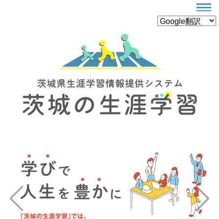
Previous
Next