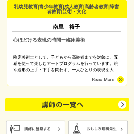
ています。 「これなら楽しく備えられそう」 「備えてる
乳幼児教育|青少年教育|成人教育|高齢者教育|障害
方だと思ったけど盲点に気づくことができた」 「やっと
者教育|芸術・文化
自分がまず何をしたらいいかがわかった」 などのご感想
をいただいています。
南里 裕子
心ほどける表現の時間ー臨床美術
臨床美術士として、子どもから高齢者までを対象に、五
感を使って楽しむアートプログラムを行っています。絵
や造形の上手・下手を問わず、一人ひとりの表現を大切
にしながら、心がほっとする時間を育みます。季節のモ
チーフやさまざまな画材を用い、親子講座、高齢者施
設、地域団体など幅広く対応しています。