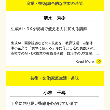
産業・技術|総合的な学習の時間
清水 秀樹
生成AI・DXを現場で使える力に変える講師
生成AI・画像認識などのAI技術を、教育現場・自治体・
中小企業で「実際に使える」形に落とし込む実践講師。
高校でのAI・DX授業や教職員研修、自治体のDX支援、産
学官連携プロジェクトに従事。東京海洋大学 産学官連携
研究員。
芸術・文化|家庭生活・趣味
小林 千尋
丁寧に判り易い指導を心がけています