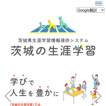
Previous
Next