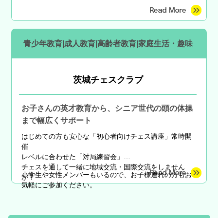
青少年教育|成人教育|高齢者教育|家庭生活・趣味
茨城チェスクラブ
お子さんの英才教育から、シニア世代の頭の体操
まで幅広くサポート
はじめての方も安心な
「初心者向けチェス講座」常時開
催
レベルに合わせた「対局練習会」
チェスを通して一緒に地域交流・国際交流をしません
小学生や女性メンバーもいるので、お子様連れの方もお
か？
気軽にご参加ください。