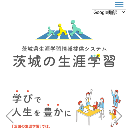
Previous
Next