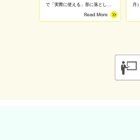
で「実際に使える」形に落とし込
月
む実践講師。高校でのAI・DX授業
や教職員研修、自治体のDX支援、
産学官連携プロジェクトに従事。
東京海洋大学 産学官連携研究員。