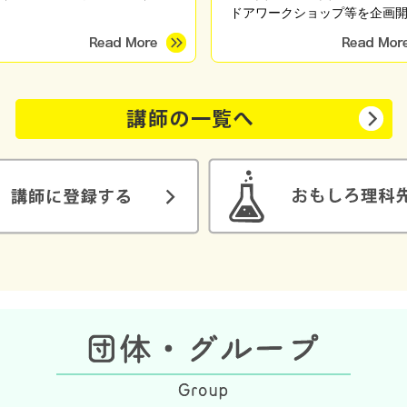
）
ドアワークショップ等を企画
しています。 「これを備えて
ましょう」「こういうときは
行動しましょう」と無数にあ
解を伝えるのではなく、「自
最適な備えや行動」を自分で
られるようになるための知識
術を、座学や体験を通して伝
います。 「これなら楽しく備
れそう」 「備えてる方だと思
けど盲点に気づくことができ
「やっと自分がまず何をした
いかがわかった」 などのご感
いただいています。