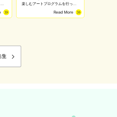
開催
楽しむアートプログラムを行って
おき
います。絵や造形の上手・下手を
こう
問わず、一人ひとりの表現を大切
る正
にしながら、心がほっとする時間
分に
を育みます。季節のモチーフやさ
考え
まざまな画材を用い、親子講座、
や技
高齢者施設、地域団体など幅広く
えて
対応しています。
えら
った
た」
らい
想を