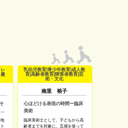
・レ
乳幼児教育|青少年教育|成人教
・趣
育|高齢者教育|障害者教育|芸
術・文化
南里 裕子
そ
心ほどける表現の時間ー臨床
ウト
美術
各地
臨床美術士として、子どもから高
ウト
齢者までを対象に、五感を使って