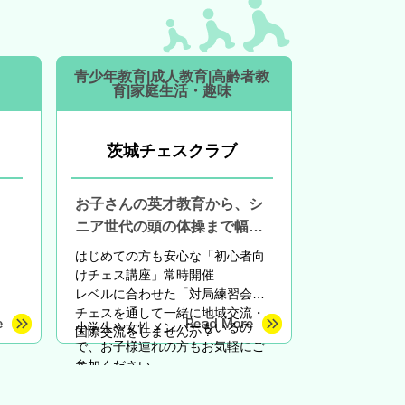
青少年教育|成人教育|高齢者教
育|家庭生活・趣味
茨城チェスクラブ
お子さんの英才教育から、シ
ニア世代の頭の体操まで幅広
くサポート
はじめての方も安心な
「初心者向
けチェス講座」常時開催
レベルに合わせた「対局練習会」
チェスを通して一緒に地域交流・
小学生や女性メンバーもいるの
国際交流をしませんか？
で、お子様連れの方もお気軽にご
参加ください。