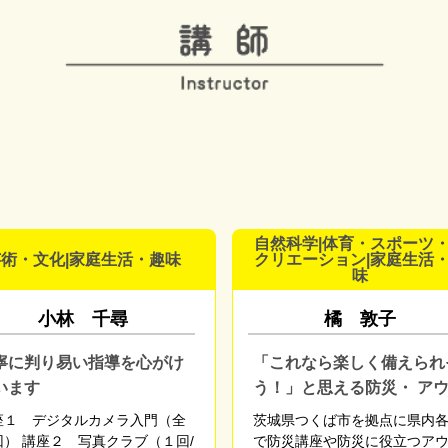
自然科学|体育・スポーツ
術・文化|家庭生活・趣味
クリエーション|家庭生活
味
小林 千尋
橘 敦子
寧に判り易い指導を心がけ
「これなら楽しく備えられ
います
う！」と思える防災・ ア
ドア体験を
座１ デジタルカメラ入門（全
茨城県つくば市を拠点に県内
回） 講座２ 写真クラブ（１回/
で防災講座や防災に役立つア