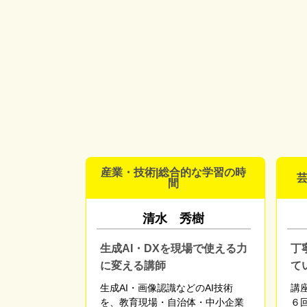
産業・技術|総合的な学習の時
芸
間
清水 秀樹
生成AI・DXを現場で使える力
丁
に変える講師
て
生成AI・画像認識などのAI技術
講
を、教育現場・自治体・中小企業
６