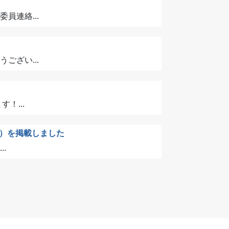
連絡...
ざい...
！...
）を掲載しました
.