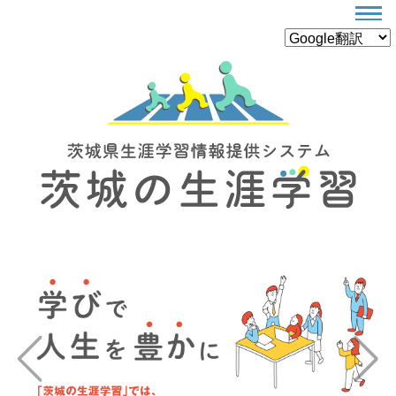
Previous
Next