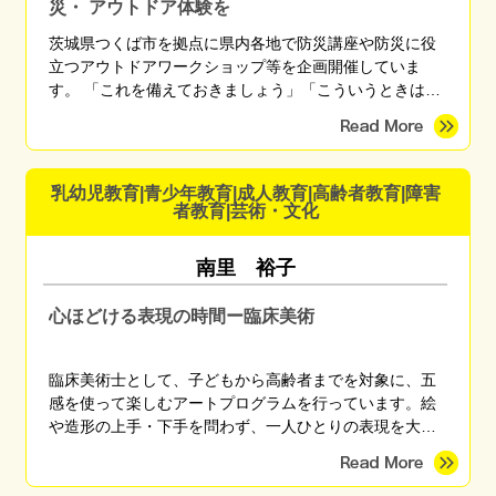
災・ アウトドア体験を
茨城県つくば市を拠点に県内各地で防災講座や防災に役
立つアウトドアワークショップ等を企画開催していま
す。 「これを備えておきましょう」「こういうときはこ
う行動しましょう」と無数にある正解を伝えるのではな
く、「自分に最適な備えや行動」を自分で考えられるよ
うになるための知識や技術を、座学や体験を通して伝え
ています。 「これなら楽しく備えられそう」 「備えてる
乳幼児教育|青少年教育|成人教育|高齢者教育|障害
方だと思ったけど盲点に気づくことができた」 「やっと
者教育|芸術・文化
自分がまず何をしたらいいかがわかった」 などのご感想
をいただいています。
南里 裕子
心ほどける表現の時間ー臨床美術
臨床美術士として、子どもから高齢者までを対象に、五
感を使って楽しむアートプログラムを行っています。絵
や造形の上手・下手を問わず、一人ひとりの表現を大切
にしながら、心がほっとする時間を育みます。季節のモ
チーフやさまざまな画材を用い、親子講座、高齢者施