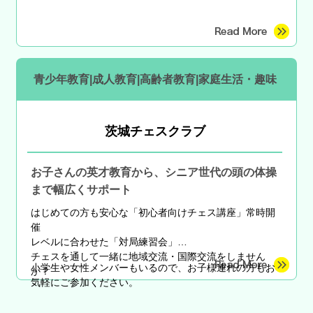
青少年教育|成人教育|高齢者教育|家庭生活・趣味
茨城チェスクラブ
お子さんの英才教育から、シニア世代の頭の体操
まで幅広くサポート
はじめての方も安心な
「初心者向けチェス講座」常時開
催
レベルに合わせた「対局練習会」
チェスを通して一緒に地域交流・国際交流をしません
小学生や女性メンバーもいるので、お子様連れの方もお
か？
気軽にご参加ください。