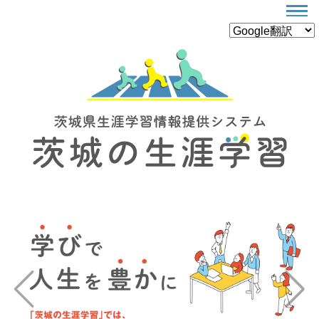
Previous
Next