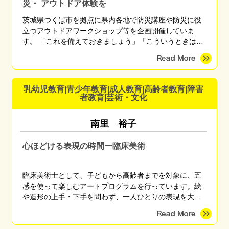
災・ アウトドア体験を
茨城県つくば市を拠点に県内各地で防災講座や防災に役
立つアウトドアワークショップ等を企画開催していま
す。 「これを備えておきましょう」「こういうときはこ
う行動しましょう」と無数にある正解を伝えるのではな
く、「自分に最適な備えや行動」を自分で考えられるよ
うになるための知識や技術を、座学や体験を通して伝え
ています。 「これなら楽しく備えられそう」 「備えてる
乳幼児教育|青少年教育|成人教育|高齢者教育|障害
方だと思ったけど盲点に気づくことができた」 「やっと
者教育|芸術・文化
自分がまず何をしたらいいかがわかった」 などのご感想
をいただいています。
南里 裕子
心ほどける表現の時間ー臨床美術
臨床美術士として、子どもから高齢者までを対象に、五
感を使って楽しむアートプログラムを行っています。絵
や造形の上手・下手を問わず、一人ひとりの表現を大切
にしながら、心がほっとする時間を育みます。季節のモ
チーフやさまざまな画材を用い、親子講座、高齢者施