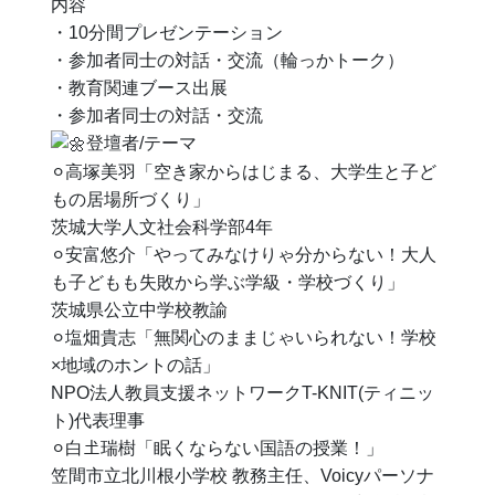
内容
・10分間プレゼンテーション
・参加者同士の対話・交流（輪っかトーク）
・教育関連ブース出展
・参加者同士の対話・交流
登壇者/テーマ
⚪︎
高塚美羽「空き家からはじまる、大学生と子ど
もの居場所づくり」
茨城大学人文社会科学部4年
⚪︎
安富悠介「やってみなけりゃ分からない！大人
も子どもも失敗から学ぶ学級・学校づくり」
茨城県公立中学校教諭
⚪︎
塩畑貴志「無関心のままじゃいられない！学校
×地域のホントの話」
NPO法人教員支援ネットワークT-KNIT(ティニッ
ト)代表理事
⚪︎
白𡈽瑞樹「眠くならない国語の授業！」
笠間市立北川根小学校 教務主任、Voicyパーソナ