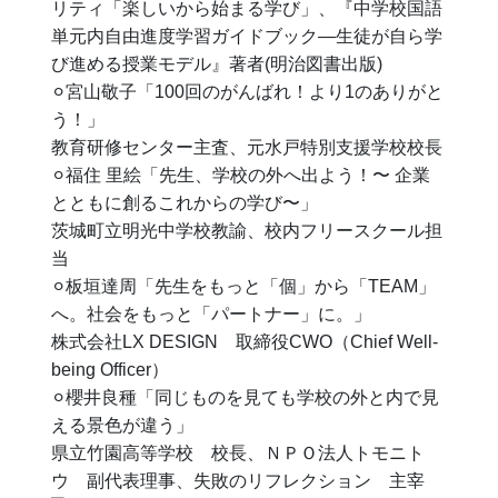
リティ「楽しいから始まる学び」、『中学校国語
単元内自由進度学習ガイドブック―生徒が自ら学
び進める授業モデル』著者(明治図書出版)
⚪︎
宮山敬子「100回のがんばれ！より1のありがと
う！」
教育研修センター主査、元水戸特別支援学校校長
⚪︎
福住 里絵「先生、学校の外へ出よう！〜 企業
とともに創るこれからの学び〜」
茨城町立明光中学校教諭、校内フリースクール担
当
⚪︎
板垣達周「先生をもっと「個」から「TEAM」
へ。社会をもっと「パートナー」に。」
株式会社LX DESIGN 取締役CWO（Chief Well-
being Officer）
⚪︎
櫻井良種「同じものを見ても学校の外と内で見
える景色が違う」
県立竹園高等学校 校長、ＮＰＯ法人トモニト
ウ 副代表理事、失敗のリフレクション 主宰