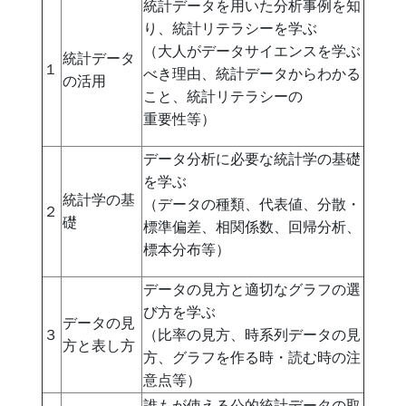
統計データを用いた分析事例を知
り、統計リテラシーを学ぶ
（大人がデータサイエンスを学ぶ
統計データ
１
べき理由、統計データからわかる
の活用
こと、統計リテラシーの
重要性等）
データ分析に必要な統計学の基礎
を学ぶ
統計学の基
（データの種類、代表値、分散・
２
礎
標準偏差、相関係数、回帰分析、
標本分布等）
データの見方と適切なグラフの選
び方を学ぶ
データの見
３
（比率の見方、時系列データの見
方と表し方
方、グラフを作る時・読む時の注
意点等）
誰もが使える公的統計データの取