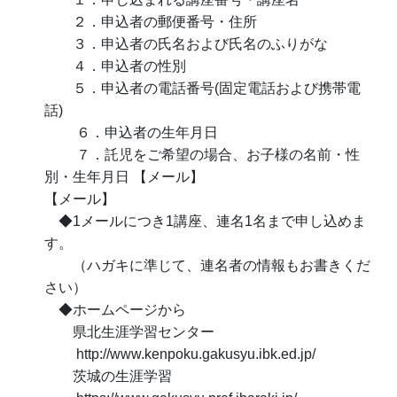
２．申込者の郵便番号・住所
３．申込者の氏名および氏名のふりがな
４．申込者の性別
５．申込者の電話番号(固定電話および携帯電
話)
６．申込者の生年月日
７．託児をご希望の場合、お子様の名前・性
別・生年月日 【メール】
【メール】
◆1メールにつき1講座、連名1名まで申し込めま
す。
（ハガキに準じて、連名者の情報もお書きくだ
さい）
◆ホームページから
県北生涯学習センター
http://www.kenpoku.gakusyu.ibk.ed.jp/
茨城の生涯学習