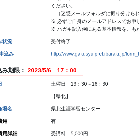
ください。
（迷惑メールフォルダに振り分けら
※ 必ずご自身のメールアドレスでお申
※ ハガキ記入例にある基本情報を、も
み状況
受付終了
B申込み
http://www.gakusyu.pref.ibaraki.jp/for
込み期限
2023/5/6 17：00
日
土曜日 13：30～16：30
【県北】
会場名
県北生涯学習センター
費用
有
費用詳細
受講料 5,000円