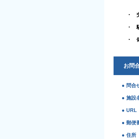
お問
問合
施設
URL
郵便
住所