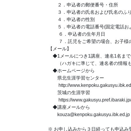
２．申込者の郵便番号・住所
３．申込者の氏名および氏名のふ
４．申込者の性別
５．申込者の電話番号(固定電話およ
６．申込者の生年月日
７．託児をご希望の場合、お子様の
【メール】
◆1メールにつき1講座、連名1名ま
（ハガキに準じて、連名者の情報も
◆ホームページから
県北生涯学習センター
http://www.kenpoku.gakusyu.ibk.ed.
茨城の生涯学習
https://www.gakusyu.pref.ibaraki.jp
◆講座メールから
kouza@kenpoku.gakusyu.ibk.ed.jp
※ お申し込みから３日経っても申込み