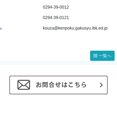
0294-39-0012
0294-39-0121
ル
kouza@kenpoku.gakusyu.ibk.ed.jp
一覧へ