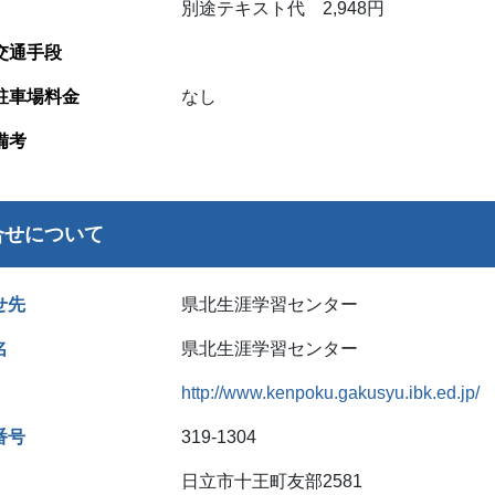
別途テキスト代 2,948円
交通手段
駐車場料金
なし
備考
合せについて
せ先
県北生涯学習センター
名
県北生涯学習センター
http://www.kenpoku.gakusyu.ibk.ed.jp/
番号
319-1304
日立市十王町友部2581