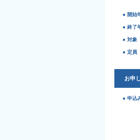
開始
終了
対象
定員
お申
申込