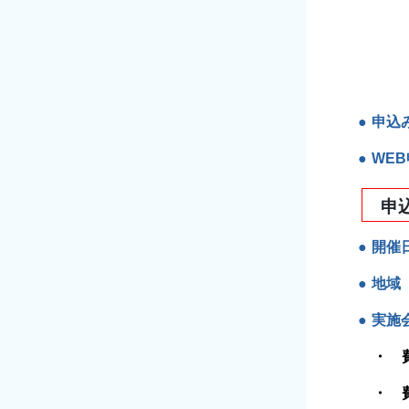
申込
WE
申
開催
地域
実施