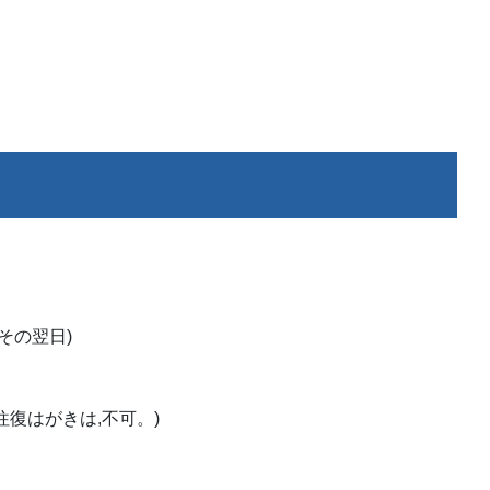
その翌日)
復はがきは,不可。)