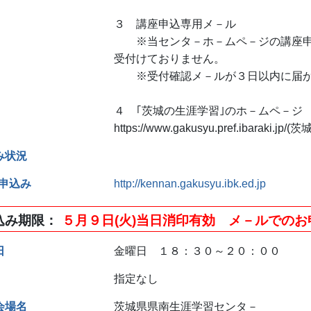
３ 講座申込専用メ－ル
※当センタ－ホ－ムペ－ジの講座申込
受付けておりません。
※受付確認メ－ルが３日以内に届かな
４ ｢茨城の生涯学習｣のホ－ムペ－ジ
https://www.gakusyu.pref.ibara
み状況
B申込み
http://kennan.gakusyu.ibk.ed.jp
込み期限
５月９日(火)当日消印有効 メ－ルでの
日
金曜日 １８：３０～２０：００
指定なし
会場名
茨城県県南生涯学習センタ－