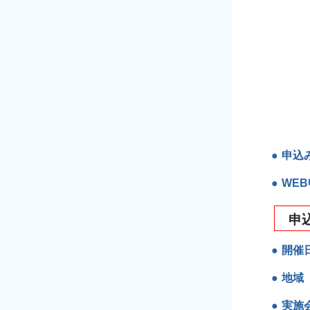
申込
WE
申
開催
地域
実施