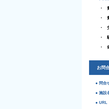
お問
問合
施設
URL