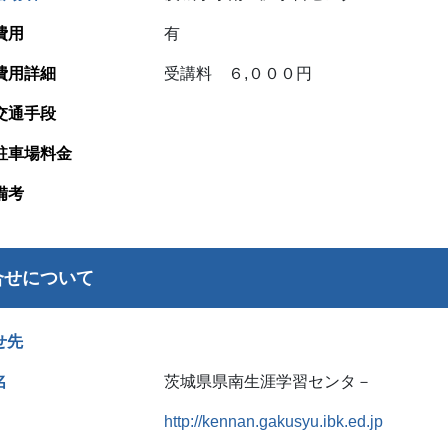
費用
有
費用詳細
受講料 ６,０００円
交通手段
駐車場料金
備考
合せについて
せ先
名
茨城県県南生涯学習センタ－
http://kennan.gakusyu.ibk.ed.jp