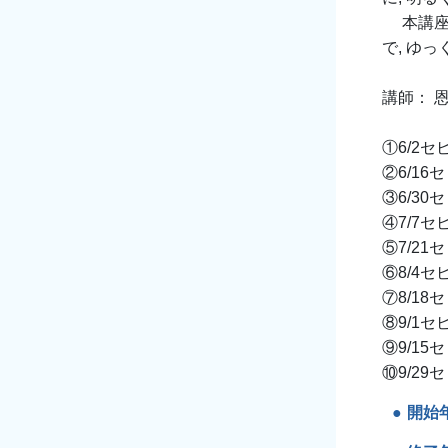
本講座で
で, ゆ
講師： 
①6/2
②6/1
③6/3
④7/7
⑤7/2
⑥8/4
⑦8/1
⑧9/1
⑨9/1
⑩9/2
開始