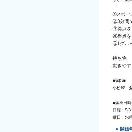
①
スポーツ
②3分間
③得点を
④得点を
⑤1グル
持ち物
動きやす
■講師■
小松崎 
■講座日
日程：5/31, 
曜日：
水
開始