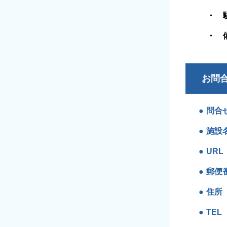
お問
問合
施設
URL
郵便
住所
TEL