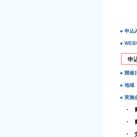
申込
WE
申
開催
地域
実施