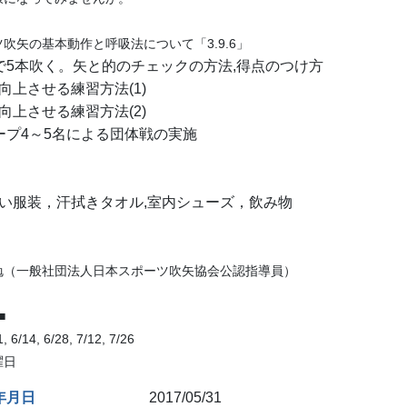
吹矢の基本動作と呼吸法について「3.9.6」
で5本吹く。矢と的のチェックの方法,得点のつけ方
向上させる練習方法(1)
向上させる練習方法(2)
ープ4～5名による団体戦の実施
い服装，汗拭きタオル,室内シューズ，飲み物
勉
（
一般社団法人
日本スポーツ吹矢協会
公認指導員
）
時■
6/14, 6/28, 7/12, 7/26
曜日
年月日
2017/05/31