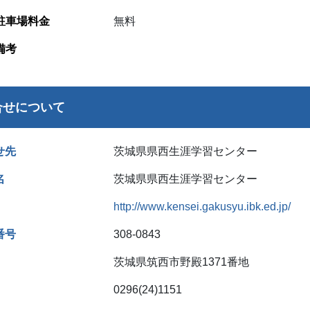
駐車場料金
無料
備考
合せについて
せ先
茨城県県西生涯学習センター
名
茨城県県西生涯学習センター
http://www.kensei.gakusyu.ibk.ed.jp/
番号
308‐0843
茨城県筑西市野殿1371番地
0296(24)1151