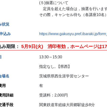
(５)抽選について
定員を超えた場合は，抽選を行いま
その際，キャンセル待ち（各講座10名
み状況
B申込み
https://www.gakusyu.pref.ibaraki.jp/form
込み期限
5月9日(火) 消印有効，ホームページは17
日
13:30～15:30
指定なし, 【県西】
会場名
茨城県県西生涯学習センター
費用
有
費用詳細
受講料：2,000円
交通手段
関東鉄道常総線大田郷駅徒歩8分