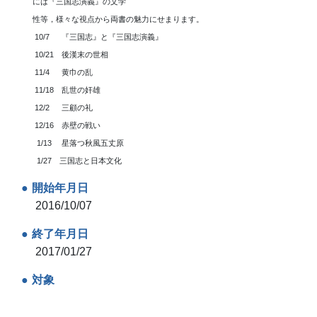
には『三国志演義』の文学
性等，様々な視点から両書の魅力にせまります。
10/7 『三国志』と『三国志演義』
10/21 後漢末の世相
11/4 黄巾の乱
11/18 乱世の奸雄
12/2 三顧の礼
12/16 赤壁の戦い
1/13 星落つ秋風五丈原
1/27 三国志と日本文化
開始年月日
2016/10/07
終了年月日
2017/01/27
対象