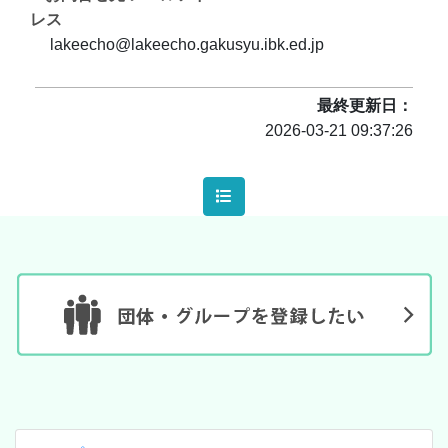
レス
lakeecho@lakeecho.gakusyu.ibk.ed.jp
最終更新日
2026-03-21 09:37:26