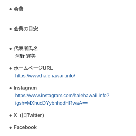
会費
会費の目安
代表者氏名
河野 輝美
ホームページURL
https://www.halehawaii.info/
Instagram
https://www.instagram.com/halehawaii.info?
igsh=MXhucDYybnhqdHRwaA==
X（旧Twitter）
Facebook