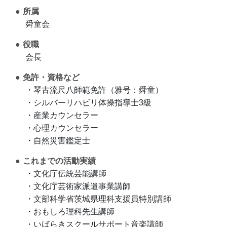
所属
舜童会
役職
会長
免許・資格など
・琴古流尺八師範免許（雅号：舜童）
・シルバーリハビリ体操指導士3級
・産業カウンセラー
・心理カウンセラー
・自然災害鑑定士
これまでの活動実績
・文化庁伝統芸能講師
・文化庁芸術家派遣事業講師
・文部科学省茨城県理科支援員特別講師
・おもしろ理科先生講師
・いばらきスクールサポート音楽講師