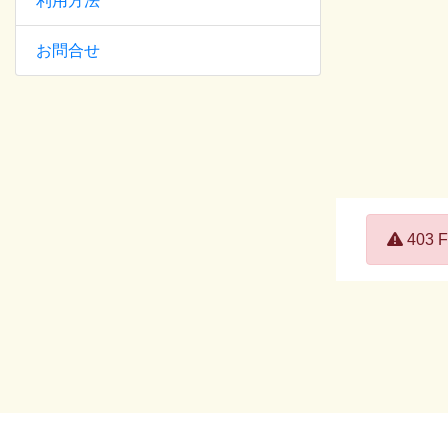
利用方法
お問合せ
Error:
403