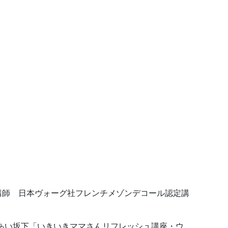
講師 日本ヴォーグ社フレンチメゾンデコール認定講
れあい坂下「いきいきママさんリフレッシュ講座・ウ