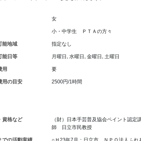
女
小・中学生 ＰＴＡの方々
可能地域
指定なし
可能日等
月曜日, 水曜日, 金曜日, 土曜日
費用
要
費用の目安
2500円/1時間
・資格など
（財）日本手芸普及協会ペイント認定
師 日立市民教授
までの活動実績
○Ｈ23年7月：日立市 ＮＰＯ法人ふ