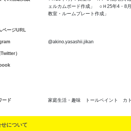
ェルカムボード作成」 ○Ｈ25年4・
教室・ルームプレート作成」
ムページURL
agram
@akino.yasashii.jikan
witter）
book
ワード
家庭生活・趣味 トールペイント カ
合せについて