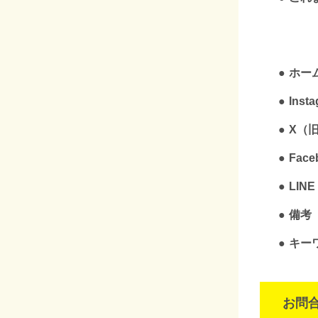
ホー
Inst
X（旧T
Face
LINE
備考
キー
お問