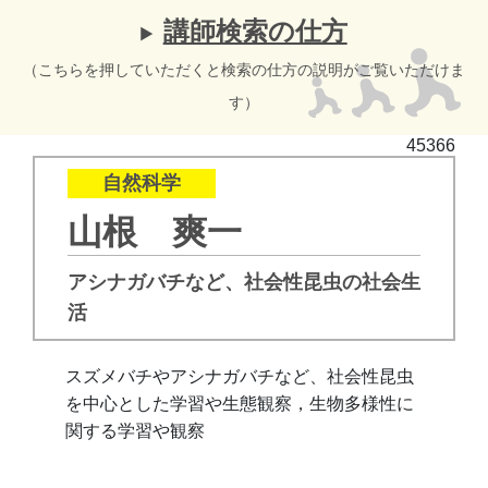
講師検索の仕方
（こちらを押していただくと検索の仕方の説明がご覧いただけま
す）
45366
自然科学
山根 爽一
アシナガバチなど、社会性昆虫の社会生
活
スズメバチやアシナガバチなど、社会性昆虫
を中心とした
学習や
生態観察，
生物多様性に
関する
学習や
観察