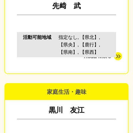
先﨑 武
活動可能地域
指定なし, 【県北】,
【県央】, 【鹿行】,
【県南】, 【県西】
家庭生活・趣味
黒川 友江