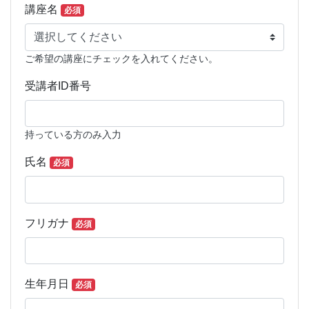
（2026）講座・イベント申込フォー
講座名
必須
ご希望の講座にチェックを入れてください。
受講者ID番号
持っている方のみ入力
氏名
必須
フリガナ
必須
生年月日
必須