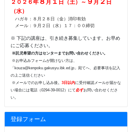
８
１
９
２
２０２６年
月
日（土）～
月
日
（水）
ハガキ：８月２８日（金）消印有効
メール：９月２日（水）１７：００締切
※ 下記の講座は、引き続き募集しています。お早め
にご応募ください。
※託児希望の方はセンターまでお問い合わせください。
※お申込みフォームが開けない方は、
「kouza@kenpoku.gakusyu.ibk.ed.jp」宛てへ、必要事項を記入
の上ご送信ください
※メールでのお申し込み後
、
3日以内
に
受付確認メールが届かな
い場合には電話（0294-
39-0012）にて
必ず
お問い合わせくださ
い。
登録フォーム