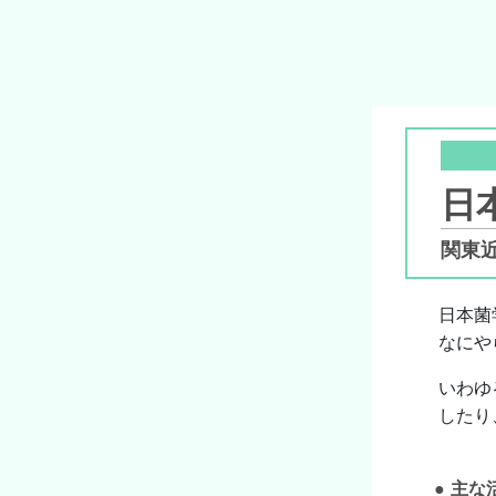
日
関東
日本菌
なにや
いわゆ
したり
主な