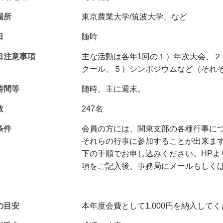
場所
東京農業大学/筑波大学、など
日
随時
日注意事項
主な活動は各年1回の１）年次大会、
クール、５）シンポジウムなど（それ
時間等
随時。主に週末。
数
247名
条件
会員の方には、関東支部の各種行事に
それらの行事に参加することが出来ま
下の手順でお申し込みください。HP
項をご記入後、事務局にメールもしくは
の目安
本年度会費として1,000円を納入して