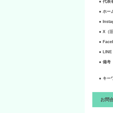
代表
ホー
Inst
X（旧T
Face
LINE
備考
キー
お問