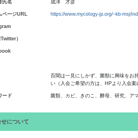
者氏名
成澤 才彦
ムページURL
https://www.mycology-jp.org/~kb-msj/in
agram
witter）
book
百聞は一見にしかず、菌類に興味をお
い（入会ご希望の方は、HPより入会案
ワード
菌類、カビ、きのこ、酵母、研究、ア
合せについて