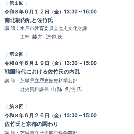
｜第１回｜
６
１２
13:30～15:00
令和８年
月
日
（金）
南北朝内乱と佐竹氏
講 師：水戸市教育委員会歴史文化財課
藤井 達也
主幹
氏
｜第２回｜
６
１９
13:30～15:00
令和８年
月
日
（金）
戦国時代における佐竹氏の内乱
講 師：茨城県立歴史館史料学芸部
山縣 創明
歴史資料課長
氏
｜第３回｜
６
２６
13:30～15:00
令和８年
月
日
（金）
佐竹氏と京都の関わり
講 師：茨城県立歴史館史料学芸部