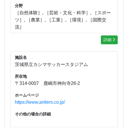
分野
［自然体験］, ［芸術・文化・科学］, ［スポー
ツ］, ［農業］, ［工業］, ［環境］, ［国際交
流］
詳細
施設名
茨城県立カシマサッカースタジアム
所在地
〒314-0007 鹿嶋市神向寺26-2
ホームページ
https://www.antlers.co.jp/
その他の場合の詳細