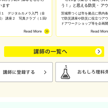
います
う！」と思える防災・ ア
ドア体験を
座１ デジタルカメラ入門（全
茨城県つくば市を拠点に県内
回） 講座２ 写真クラブ（１回/
で防災講座や防災に役立つア
）
ドアワークショップ等を企画
しています。 「これを備えて
ましょう」「こういうときは
行動しましょう」と無数にあ
解を伝えるのではなく、「自
最適な備えや行動」を自分で
られるようになるための知識
術を、座学や体験を通して伝
います。 「これなら楽しく備
れそう」 「備えてる方だと思
けど盲点に気づくことができ
「やっと自分がまず何をした
いかがわかった」 などのご感
いただいています。