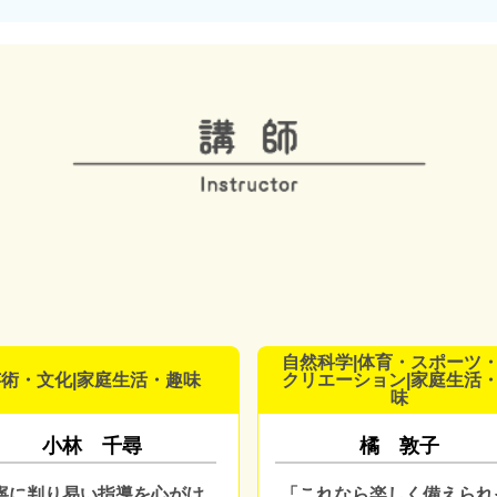
自然科学|体育・スポーツ
術・文化|家庭生活・趣味
クリエーション|家庭生活
味
小林 千尋
橘 敦子
寧に判り易い指導を心がけ
「これなら楽しく備えられ