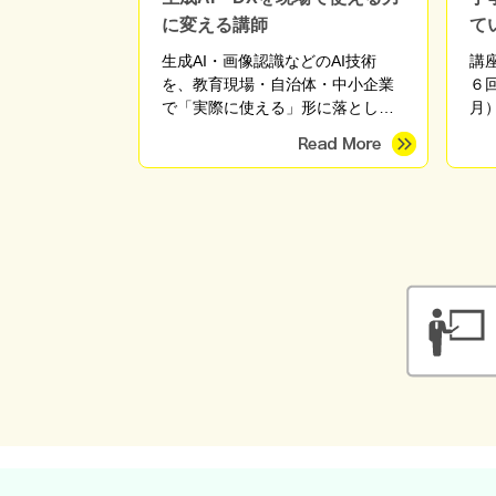
に変える講師
て
生成AI・画像認識などのAI技術
講
を、教育現場・自治体・中小企業
６
で「実際に使える」形に落とし込
月
む実践講師。高校でのAI・DX授業
や教職員研修、自治体のDX支援、
産学官連携プロジェクトに従事。
東京海洋大学 産学官連携研究員。