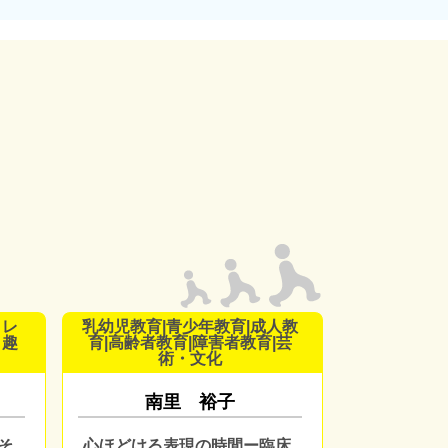
・レ
乳幼児教育|青少年教育|成人教
・趣
育|高齢者教育|障害者教育|芸
術・文化
南里 裕子
そ
心ほどける表現の時間ー臨床