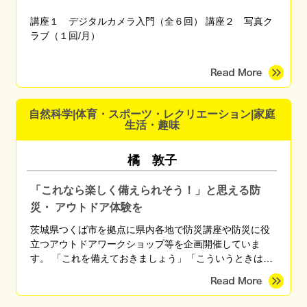
講座１ デジタルカメラ入門（全６回） 講座２ 写真ク
ラブ（１回/月）
自然科学|体育・スポーツ・レクリエーション|家庭
生活・趣味
橘 敦子
「これなら楽しく備えられそう！」と思える防
災・ アウトドア体験を
茨城県つくば市を拠点に県内各地で防災講座や防災に役
立つアウトドアワークショップ等を企画開催していま
す。 「これを備えておきましょう」「こういうときはこ
う行動しましょう」と無数にある正解を伝えるのではな
く、「自分に最適な備えや行動」を自分で考えられるよ
うになるための知識や技術を、座学や体験を通して伝え