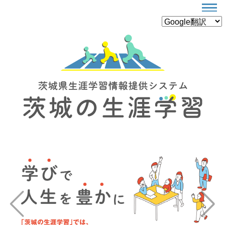
Previous
Next