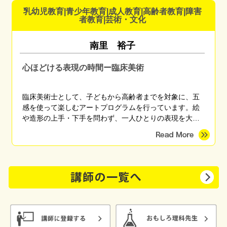
ています。 「これなら楽しく備えられそう」 「備えてる
乳幼児教育|青少年教育|成人教育|高齢者教育|障害
方だと思ったけど盲点に気づくことができた」 「やっと
者教育|芸術・文化
自分がまず何をしたらいいかがわかった」 などのご感想
をいただいています。
南里 裕子
心ほどける表現の時間ー臨床美術
臨床美術士として、子どもから高齢者までを対象に、五
感を使って楽しむアートプログラムを行っています。絵
や造形の上手・下手を問わず、一人ひとりの表現を大切
にしながら、心がほっとする時間を育みます。季節のモ
チーフやさまざまな画材を用い、親子講座、高齢者施
設、地域団体など幅広く対応しています。