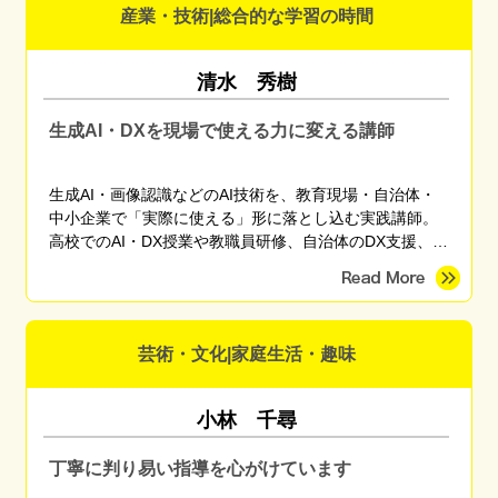
産業・技術|総合的な学習の時間
清水 秀樹
生成AI・DXを現場で使える力に変える講師
生成AI・画像認識などのAI技術を、教育現場・自治体・
中小企業で「実際に使える」形に落とし込む実践講師。
高校でのAI・DX授業や教職員研修、自治体のDX支援、産
学官連携プロジェクトに従事。東京海洋大学 産学官連携
研究員。
芸術・文化|家庭生活・趣味
小林 千尋
丁寧に判り易い指導を心がけています