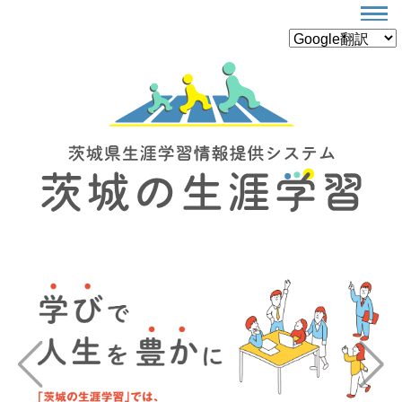
Previous
Next