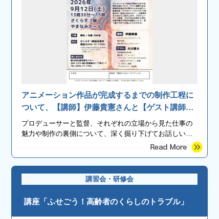
アニメーション作品が完成するまでの制作工程に
ついて、【講師】伊藤貴憲さんと【ゲスト講師】
結城市出身の大川貴大さんをお迎えし、監督作品
プロデューサーと監督、それぞれの立場から見た仕事の
『アイカツ！×プリパラＴＨＥＭＯＶＩＥ-出会い
魅力や制作の裏側について、深く掘り下げてお話しいた
のキセキ！-』の実例を交えながら紹介します。
します。
講習会・研修会
講座「ふせごう！高齢者のくらしのトラブル」