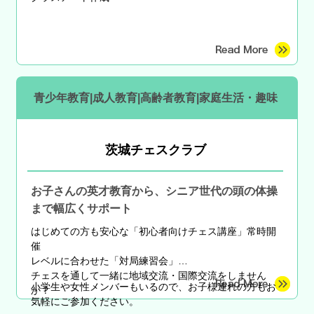
青少年教育|成人教育|高齢者教育|家庭生活・趣味
茨城チェスクラブ
お子さんの英才教育から、シニア世代の頭の体操
まで幅広くサポート
はじめての方も安心な
「初心者向けチェス講座」常時開
催
レベルに合わせた「対局練習会」
チェスを通して一緒に地域交流・国際交流をしません
小学生や女性メンバーもいるので、お子様連れの方もお
か？
気軽にご参加ください。