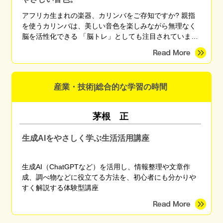
アフリカ生まれの楽器、カリンバをご存知ですか? 親指
を使うカリンバは、美しい音色を楽しみながら無理なく
脳を活性化できる 「脳トレ」としても注目されていま
す。 「楽器は初めて」「楽譜が読めない」という方でも
大丈夫。 親指でキーを弾くだけで、 その日からすぐに曲
を奏でることができます。 オルゴールのような澄んだ音
色に包まれて、癒やしのひとときを過ごしてみませんか?
産業・技術|総合的な学習の時間
手のひらサイズの小さな楽器、カリンバが運んでくれ
る、大きな感動を一緒に楽しみましょう。
茅根 正
生成AIをやさしく学ぶ生活活用講座
生成AI（ChatGPTなど）を活用し、情報整理や文章作
成、調べ物などに役立てる方法を、初心者にも分かりや
すく解説する体験型講座