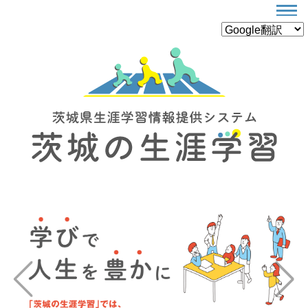
Previous
Next