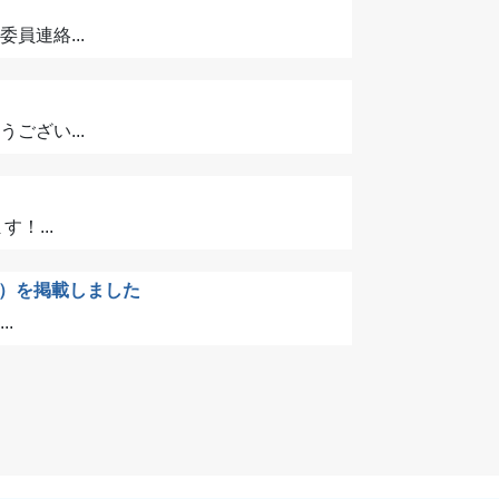
連絡...
ざい...
！...
）を掲載しました
.