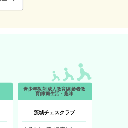
青少年教育|成人教育|高齢者教
育|家庭生活・趣味
茨城チェスクラブ