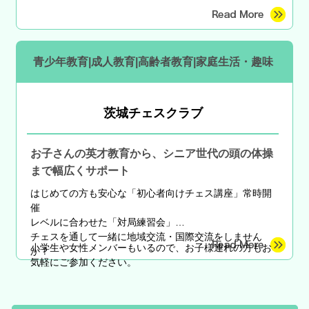
青少年教育|成人教育|高齢者教育|家庭生活・趣味
茨城チェスクラブ
お子さんの英才教育から、シニア世代の頭の体操
まで幅広くサポート
はじめての方も安心な
「初心者向けチェス講座」常時開
催
レベルに合わせた「対局練習会」
チェスを通して一緒に地域交流・国際交流をしません
小学生や女性メンバーもいるので、お子様連れの方もお
か？
気軽にご参加ください。