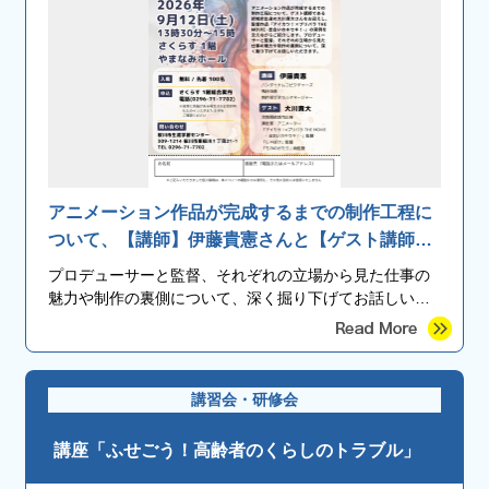
アニメーション作品が完成するまでの制作工程に
ついて、【講師】伊藤貴憲さんと【ゲスト講師】
結城市出身の大川貴大さんをお迎えし、監督作品
プロデューサーと監督、それぞれの立場から見た仕事の
『アイカツ！×プリパラＴＨＥＭＯＶＩＥ-出会い
魅力や制作の裏側について、深く掘り下げてお話しいた
のキセキ！-』の実例を交えながら紹介します。
します。
講習会・研修会
講座「ふせごう！高齢者のくらしのトラブル」