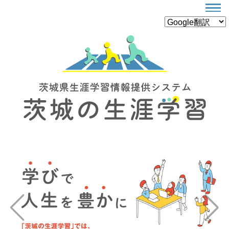
Previous
Next