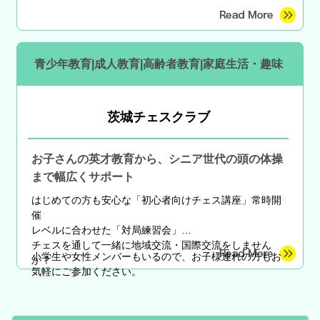
青少年教育|成人教育|高齢者教育|家庭生活・趣味
茨城チェスクラブ
お子さんの英才教育から、シニア世代の頭の体操
まで幅広くサポート
はじめての方も安心な
「初心者向けチェス講座」常時開
催
レベルに合わせた「対局練習会」
チェスを通して一緒に地域交流・国際交流をしません
小学生や女性メンバーもいるので、お子様連れの方もお
か？
気軽にご参加ください。