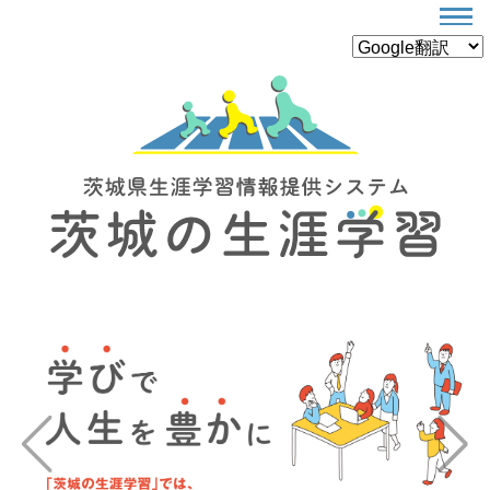
Previous
Next