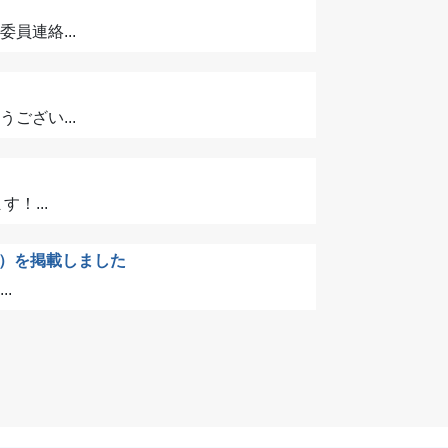
連絡...
ざい...
！...
）を掲載しました
.