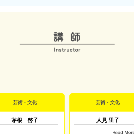
芸術・文化
芸術・文化
茅根 啓子
人見 里子