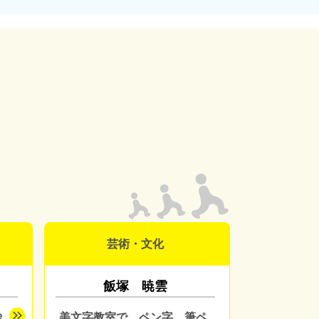
芸術・文化
飯塚 暁雲
美文字教室で、ペン字、筆ペ