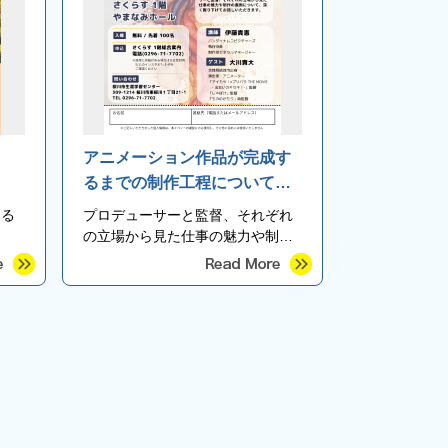
ぐ
アニメーション作品が完成す
るまでの制作工程について、
【講師】伊藤貴憲さんと【ゲ
する
プロデューサーと監督、それぞれ
スト講師】結城市出身の大川
の立場から見た仕事の魅力や制作
貴大さんをお迎えし、監督作
の裏側について、深く掘り下げて
お話しいたします。
品『アイカツ！×プリパラＴＨ
ＥＭＯＶＩＥ-出会いのキセ
キ！-』の実例を交えながら紹
介します。