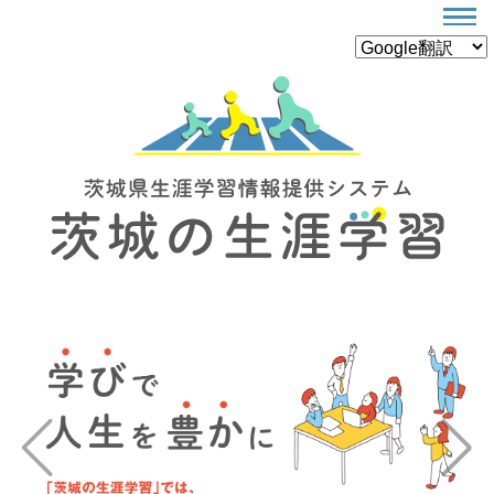
Previous
Next