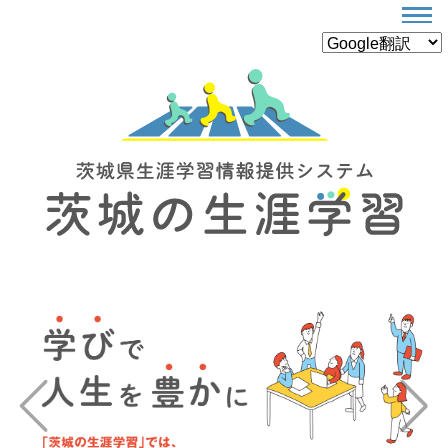
Previous
Next