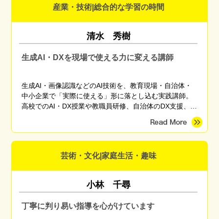
産業・技術|総合的な学習の時間
清水 秀樹
生成AI・DXを現場で使える力に変える講師
生成AI・画像認識などのAI技術を、教育現場・自治体・
中小企業で「実際に使える」形に落とし込む実践講師。
高校でのAI・DX授業や教職員研修、自治体のDX支援、産
学官連携プロジェクトに従事。東京海洋大学 産学官連携
研究員。
芸術・文化|家庭生活・趣味
小林 千尋
丁寧に判り易い指導を心がけています