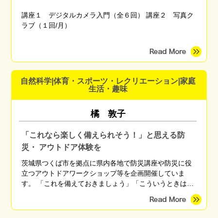
講座１ デジタルカメラ入門（全６回） 講座２ 写真ク
ラブ（１回/月）
自然科学|体育・スポーツ・レクリエーション|家庭
生活・趣味
橘 敦子
「これなら楽しく備えられそう！」と思える防
災・ アウトドア体験を
茨城県つくば市を拠点に県内各地で防災講座や防災に役
立つアウトドアワークショップ等を企画開催していま
す。 「これを備えておきましょう」「こういうときはこ
う行動しましょう」と無数にある正解を伝えるのではな
く、「自分に最適な備えや行動」を自分で考えられるよ
うになるための知識や技術を、座学や体験を通して伝え