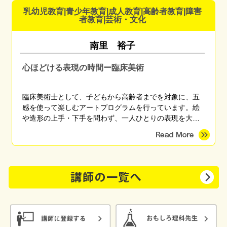
ています。 「これなら楽しく備えられそう」 「備えてる
乳幼児教育|青少年教育|成人教育|高齢者教育|障害
方だと思ったけど盲点に気づくことができた」 「やっと
者教育|芸術・文化
自分がまず何をしたらいいかがわかった」 などのご感想
をいただいています。
南里 裕子
心ほどける表現の時間ー臨床美術
臨床美術士として、子どもから高齢者までを対象に、五
感を使って楽しむアートプログラムを行っています。絵
や造形の上手・下手を問わず、一人ひとりの表現を大切
にしながら、心がほっとする時間を育みます。季節のモ
チーフやさまざまな画材を用い、親子講座、高齢者施
設、地域団体など幅広く対応しています。