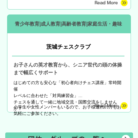
青少年教育|成人教育|高齢者教育|家庭生活・趣味
茨城チェスクラブ
お子さんの英才教育から、シニア世代の頭の体操
まで幅広くサポート
はじめての方も安心な
「初心者向けチェス講座」常時開
催
レベルに合わせた「対局練習会」
チェスを通して一緒に地域交流・国際交流をしません
小学生や女性メンバーもいるので、お子様連れの方もお
か？
気軽にご参加ください。