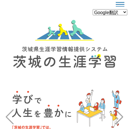
Previous
Next