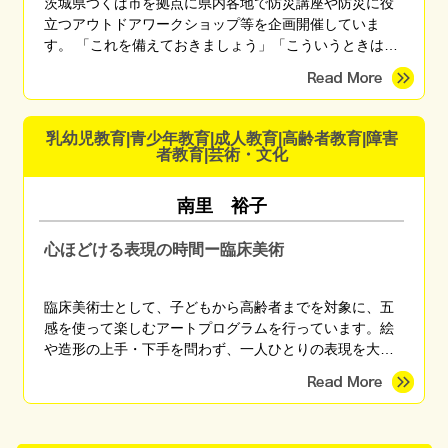
茨城県つくば市を拠点に県内各地で防災講座や防災に役
立つアウトドアワークショップ等を企画開催していま
す。 「これを備えておきましょう」「こういうときはこ
う行動しましょう」と無数にある正解を伝えるのではな
く、「自分に最適な備えや行動」を自分で考えられるよ
うになるための知識や技術を、座学や体験を通して伝え
ています。 「これなら楽しく備えられそう」 「備えてる
乳幼児教育|青少年教育|成人教育|高齢者教育|障害
方だと思ったけど盲点に気づくことができた」 「やっと
者教育|芸術・文化
自分がまず何をしたらいいかがわかった」 などのご感想
をいただいています。
南里 裕子
心ほどける表現の時間ー臨床美術
臨床美術士として、子どもから高齢者までを対象に、五
感を使って楽しむアートプログラムを行っています。絵
や造形の上手・下手を問わず、一人ひとりの表現を大切
にしながら、心がほっとする時間を育みます。季節のモ
チーフやさまざまな画材を用い、親子講座、高齢者施
設、地域団体など幅広く対応しています。