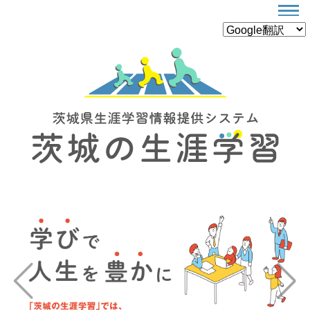
Previous
Next