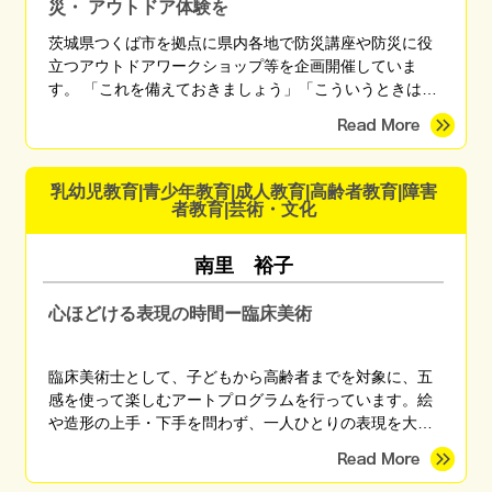
災・ アウトドア体験を
茨城県つくば市を拠点に県内各地で防災講座や防災に役
立つアウトドアワークショップ等を企画開催していま
す。 「これを備えておきましょう」「こういうときはこ
う行動しましょう」と無数にある正解を伝えるのではな
く、「自分に最適な備えや行動」を自分で考えられるよ
うになるための知識や技術を、座学や体験を通して伝え
ています。 「これなら楽しく備えられそう」 「備えてる
乳幼児教育|青少年教育|成人教育|高齢者教育|障害
方だと思ったけど盲点に気づくことができた」 「やっと
者教育|芸術・文化
自分がまず何をしたらいいかがわかった」 などのご感想
をいただいています。
南里 裕子
心ほどける表現の時間ー臨床美術
臨床美術士として、子どもから高齢者までを対象に、五
感を使って楽しむアートプログラムを行っています。絵
や造形の上手・下手を問わず、一人ひとりの表現を大切
にしながら、心がほっとする時間を育みます。季節のモ
チーフやさまざまな画材を用い、親子講座、高齢者施