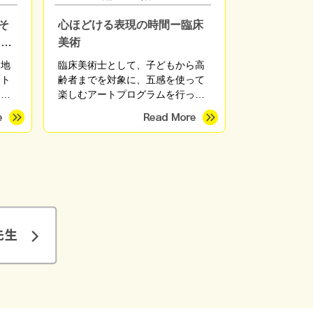
そ
心ほどける表現の時間ー臨床
ウト
美術
各地
臨床美術士として、子どもから高
ウト
齢者までを対象に、五感を使って
開催
楽しむアートプログラムを行って
おき
います。絵や造形の上手・下手を
こう
問わず、一人ひとりの表現を大切
る正
にしながら、心がほっとする時間
分に
を育みます。季節のモチーフやさ
考え
まざまな画材を用い、親子講座、
や技
高齢者施設、地域団体など幅広く
えて
対応しています。
えら
った
た」
らい
想を