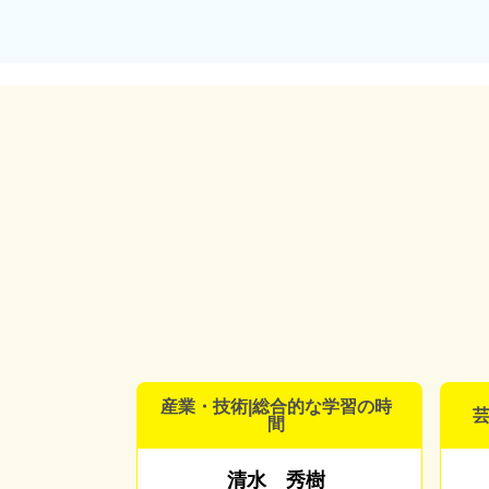
産業・技術|総合的な学習の時
芸
間
清水 秀樹