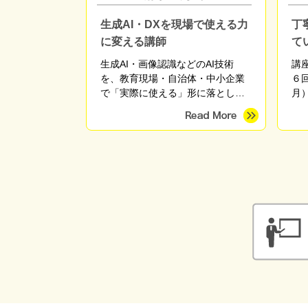
生成AI・DXを現場で使える力
丁
に変える講師
て
生成AI・画像認識などのAI技術
講
を、教育現場・自治体・中小企業
６
で「実際に使える」形に落とし込
月
む実践講師。高校でのAI・DX授業
や教職員研修、自治体のDX支援、
産学官連携プロジェクトに従事。
東京海洋大学 産学官連携研究員。