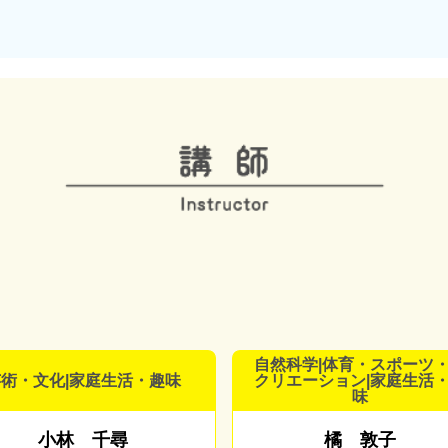
自然科学|体育・スポーツ
術・文化|家庭生活・趣味
クリエーション|家庭生活
味
小林 千尋
橘 敦子