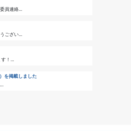
連絡...
ざい...
！...
）を掲載しました
.