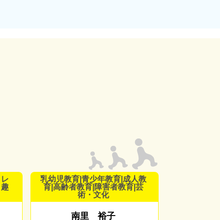
・レ
乳幼児教育|青少年教育|成人教
・趣
育|高齢者教育|障害者教育|芸
術・文化
南里 裕子