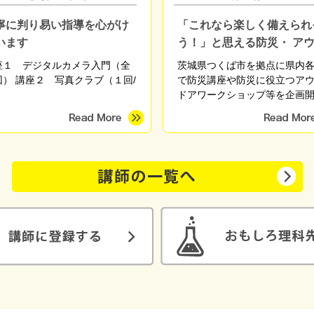
寧に判り易い指導を心がけ
「これなら楽しく備えられ
います
う！」と思える防災・ ア
ドア体験を
座１ デジタルカメラ入門（全
茨城県つくば市を拠点に県内
回） 講座２ 写真クラブ（１回/
で防災講座や防災に役立つア
）
ドアワークショップ等を企画
しています。 「これを備えて
ましょう」「こういうときは
行動しましょう」と無数にあ
解を伝えるのではなく、「自
最適な備えや行動」を自分で
られるようになるための知識
術を、座学や体験を通して伝
います。 「これなら楽しく備
れそう」 「備えてる方だと思
けど盲点に気づくことができ
「やっと自分がまず何をした
いかがわかった」 などのご感
いただいています。