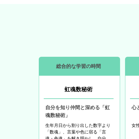
総合的な学習の時間
虹魂数秘術
自分を知り仲間と深める「虹
心
魂数秘術」
生年月日から割り出した数字より
女
「数魂」、言葉や色に宿る「言
魂・色魂」を解き明かし、自分自