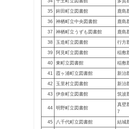
34
十王町立図書館
多賀郡
35
鉾田町立図書館
鹿島郡
36
神栖町立中央図書館
鹿島郡
37
神栖町立うずも図書館
鹿島郡
38
玉造町立図書館
行方郡
39
阿見町立図書館
稲敷郡
40
東町立図書館
稲敷郡
41
霞ヶ浦町立図書館
新治郡
42
玉里村立図書館
新治郡
43
伊奈町立図書館
筑波
真壁郡
44
明野町立図書館
7
45
八千代町立図書館
結城郡