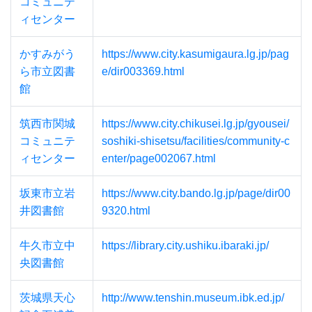
コミュニテ
ィセンター
かすみがう
https://www.city.kasumigaura.lg.jp/pag
ら市立図書
e/dir003369.html
館
筑西市関城
https://www.city.chikusei.lg.jp/gyousei/
コミュニテ
soshiki-shisetsu/facilities/community-c
ィセンター
enter/page002067.html
坂東市立岩
https://www.city.bando.lg.jp/page/dir00
井図書館
9320.html
牛久市立中
https://library.city.ushiku.ibaraki.jp/
央図書館
茨城県天心
http://www.tenshin.museum.ibk.ed.jp/