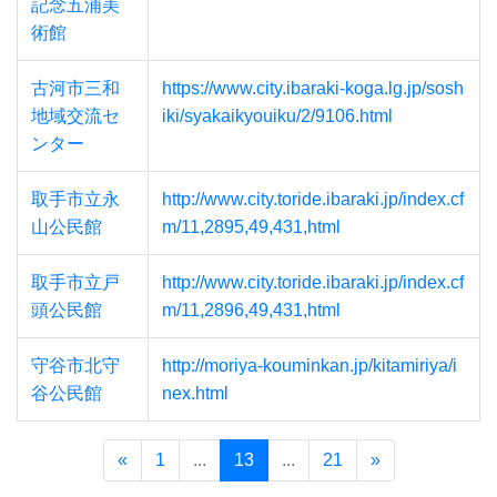
記念五浦美
術館
古河市三和
https://www.city.ibaraki-koga.lg.jp/sosh
地域交流セ
iki/syakaikyouiku/2/9106.html
ンター
取手市立永
http://www.city.toride.ibaraki.jp/index.cf
山公民館
m/11,2895,49,431,html
取手市立戸
http://www.city.toride.ibaraki.jp/index.cf
頭公民館
m/11,2896,49,431,html
守谷市北守
http://moriya-kouminkan.jp/kitamiriya/i
谷公民館
nex.html
«
1
...
13
...
21
»