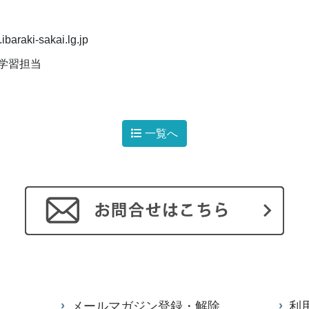
baraki-sakai.lg.jp
学習担当
一覧へ
メールマガジン登録・解除
利