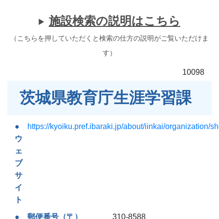
施設検索の説明はこちら
（こちらを押していただくと検索の仕方の説明がご覧いただけま
す）
10098
茨城県教育庁生涯学習課
https://kyoiku.pref.ibaraki.jp/about/iinkai/organization/s
ウ
ェ
ブ
サ
イ
ト
郵便番号（〒）
310-8588